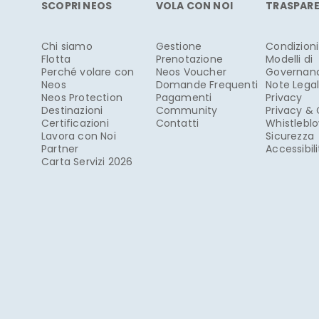
SCOPRI NEOS
VOLA CON NOI
TRASPAR
Chi siamo
Gestione
Condizioni
Flotta
Prenotazione
Modelli di
Perché volare con
Neos Voucher
Governan
Neos
Domande Frequenti
Note Legal
Neos Protection
Pagamenti
Privacy
Destinazioni
Community
Privacy &
Certificazioni
Contatti
Whistlebl
Lavora con Noi
Sicurezza
Partner
Accessibil
Carta Servizi 2026