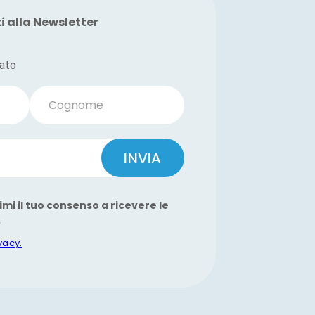
ti alla Newsletter
vato
Cognome
INVIA
imi il tuo consenso a ricevere le
.
ivacy.