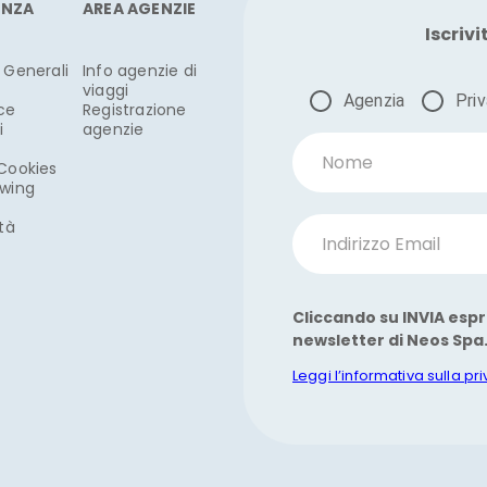
ENZA
AREA AGENZIE
Iscrivi
 Generali
Info agenzie di
viaggi
Agenzia
Pri
ce
Registrazione
i
agenzie
Nome
 Cookies
owing
ità
Indirizzo Email
Cliccando su INVIA espr
newsletter di Neos Spa
Leggi l’informativa sulla pr