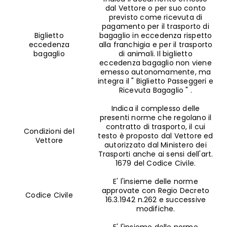
dal Vettore o per suo conto
previsto come ricevuta di
pagamento per il trasporto di
Biglietto
bagaglio in eccedenza rispetto
eccedenza
alla franchigia e per il trasporto
bagaglio
di animali. Il biglietto
eccedenza bagaglio non viene
emesso autonomamente, ma
integra il " Biglietto Passeggeri e
Ricevuta Bagaglio " .
Indica il complesso delle
presenti norme che regolano il
contratto di trasporto, il cui
Condizioni del
testo è proposto dal Vettore ed
Vettore
autorizzato dal Ministero dei
Trasporti anche ai sensi dell'art.
1679 del Codice Civile.
E' l'insieme delle norme
approvate con Regio Decreto
Codice Civile
16.3.1942 n.262 e successive
modifiche.
E' l'insieme delle norme