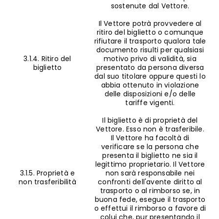
sostenute dal Vettore.
Il Vettore potrà provvedere al
ritiro del biglietto o comunque
rifiutare il trasporto qualora tale
documento risulti per qualsiasi
3.1.4. Ritiro del
motivo privo di validità, sia
biglietto
presentato da persona diversa
dal suo titolare oppure questi lo
abbia ottenuto in violazione
delle disposizioni e/o delle
tariffe vigenti.
Il biglietto è di proprietà del
Vettore. Esso non è trasferibile.
Il Vettore ha facoltà di
verificare se la persona che
presenta il biglietto ne sia il
legittimo proprietario. Il Vettore
3.1.5. Proprietà e
non sarà responsabile nei
non trasferibilità
confronti dell'avente diritto al
trasporto o al rimborso se, in
buona fede, esegue il trasporto
o effettui il rimborso a favore di
colui che, pur presentando il