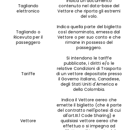
Indica un documento
Tagliando
contenuto nel data-base del
elettronico
Vettore che riporta gli estremi
del volo.
Indica quella parte del biglietto
Tagliando o
così denominata, emessa dal
Ricevuta per il
Vettore o per suo conto e che
passeggero
rimane in possesso del
passeggero.
Si intendono le tariffe
pubblicate, i diritti e/o le
relative Condizioni di Trasporto
Tariffe
di un vettore depositate presso
il Governo italiano, Canadese,
degli Stati Uniti d'America e
della Colombia.
Indica il Vettore aereo che
emette il biglietto (che è parte
del contratto nell'ipotesi di cui
all'art.III.1 Code Sharing) e
Vettore
qualsiasi vettore aereo che
effettua o si impegna ad