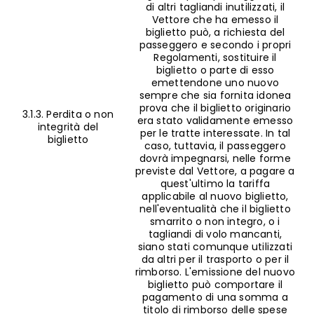
di altri tagliandi inutilizzati, il
Vettore che ha emesso il
biglietto può, a richiesta del
passeggero e secondo i propri
Regolamenti, sostituire il
biglietto o parte di esso
emettendone uno nuovo
sempre che sia fornita idonea
prova che il biglietto originario
3.1.3. Perdita o non
era stato validamente emesso
integrità del
per le tratte interessate. In tal
biglietto
caso, tuttavia, il passeggero
dovrà impegnarsi, nelle forme
previste dal Vettore, a pagare a
quest'ultimo la tariffa
applicabile al nuovo biglietto,
nell'eventualità che il biglietto
smarrito o non integro, o i
tagliandi di volo mancanti,
siano stati comunque utilizzati
da altri per il trasporto o per il
rimborso. L'emissione del nuovo
biglietto può comportare il
pagamento di una somma a
titolo di rimborso delle spese