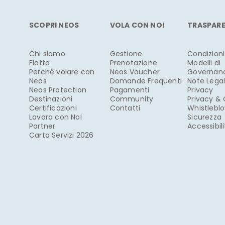
SCOPRI NEOS
VOLA CON NOI
TRASPAR
Chi siamo
Gestione
Condizioni
Flotta
Prenotazione
Modelli di
Perché volare con
Neos Voucher
Governan
Neos
Domande Frequenti
Note Legal
Neos Protection
Pagamenti
Privacy
Destinazioni
Community
Privacy &
Certificazioni
Contatti
Whistlebl
Lavora con Noi
Sicurezza
Partner
Accessibil
Carta Servizi 2026