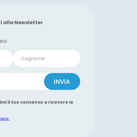
ti alla Newsletter
vato
Cognome
INVIA
imi il tuo consenso a ricevere le
.
ivacy.