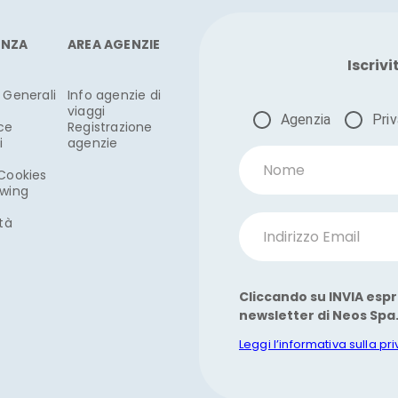
ENZA
AREA AGENZIE
Iscrivi
 Generali
Info agenzie di
viaggi
Agenzia
Pri
ce
Registrazione
i
agenzie
Nome
 Cookies
owing
ità
Indirizzo Email
Cliccando su INVIA espr
newsletter di Neos Spa
Leggi l’informativa sulla pr