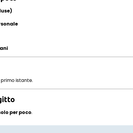
luse)
rsonale
iani
l primo istante.
gitto
solo per poco
.