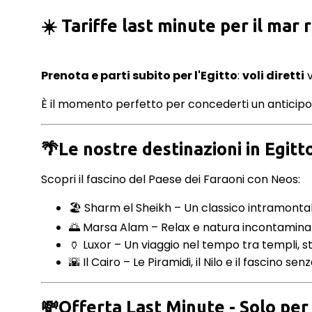
☀️ Tariffe last minute per il mar 
Prenota e parti subito per l'Egitto
:
voli diretti
v
È il momento perfetto per concederti un anticipo
🌴
Le nostre destinazioni in Egitt
Scopri il fascino del Paese dei Faraoni con Neos:
🏖️ Sharm el Sheikh – Un classico intramontabi
🌅 Marsa Alam – Relax e natura incontaminat
🏺 Luxor – Un viaggio nel tempo tra templi, st
🌇 Il Cairo – Le Piramidi, il Nilo e il fascino s
💸Offerta Last Minute - Solo per