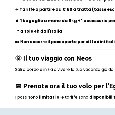
✈️
Tariffe a partire da € 80 a tratta (tasse esc
🧳
1 bagaglio a mano da 8kg + 1 accessorio pe
📍
a sole 4h dall'Italia
🪪
Non occorre il passaporto per cittadini ital
🌞
Il tuo viaggio con Neos
Sali a bordo e inizia a vivere la tua vacanza già da
📅
Prenota ora il tuo volo per l'E
I posti sono
limitati
e le tariffe sono
disponibili 