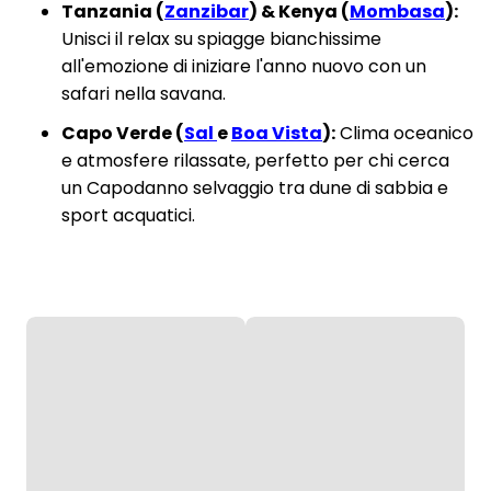
Tanzania (
Zanzibar
) & Kenya (
Mombasa
):
Unisci il relax su spiagge bianchissime
all'emozione di iniziare l'anno nuovo con un
safari nella savana.
Capo Verde (
Sal
e
Boa Vista
):
Clima oceanico
e atmosfere rilassate, perfetto per chi cerca
un Capodanno selvaggio tra dune di sabbia e
sport acquatici.