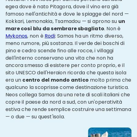
egea dove è nato Pitagora, dove il vino era già
famoso nell'antichità e dove le spiagge del nord —
Kokkari, Lemonakia, Tsamadou — si aprono su
un
mare così blu da sembrare sbagliato
. Non è
Mykonos
, non è
Rodi
: Samos ha un ritmo diverso,
meno rumore, più sostanza. Il verde dei boschi di
pino e cedro scende fino alle rocce, i villaggi
dell'interno conservano una vita che non ha
ancora smesso di esistere per conto proprio, e il
sito UNESCO dell'Heraion ricorda che questa isola
era un
centro del mondo antico
molto prima che
qualcuno la scoprisse come destinazione turistica.
Neos collega Samos da una rete di scali italiani che
copre il paese da nord a sud, con un'operatività
estiva che rende semplice costruire una settimana
— o due — su quest'isola.