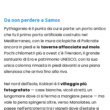
Da non perdere a Samos
Pythagoreio è il punto da cui si parte: un porto antico
che fu il primo porto artificiale costruito nel
Mediterraneo, con le mura ciclopiche di Policrate
ancora in piedi e le
taverne affacciate sul molo
.
Pochi chilometri più a ovest c'è l'Heraion, il grande
santuario di Era e patrimonio UNESCO, con la sua
unica colonna rimasta in piedi davanti a una piana
silenziosa che arriva fino alla riva.
Nel nord dell'isola, Kokkari è il
villaggio più
fotografato
— case bianche, vicoli stretti, un
lungomare dove ci si ferma a mangiare pesce — ma
vale la pena spingersi oltre, verso Manolates, un
paese nell'entroterra tra i vigneti dove d'estate si