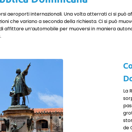
i aeroporti internazionali. Una volta atterrati ci si può af
nazioni che variano a seconda della richiesta. Ci si può muo
i affittare un’automobile per muoversi in maniera autono
.
Co
D
La 
sor
pas
grot
sto
de 