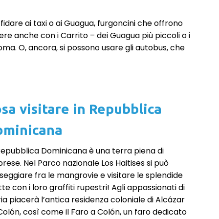
fidare ai taxi o ai Guagua, furgoncini che offrono
vere anche con i Carrito – dei Guagua più piccoli o i
ma. O, ancora, si possono usare gli autobus, che
sa visitare in Repubblica
ominicana
Repubblica Dominicana è una terra piena di
prese. Nel Parco nazionale Los Haitises si può
seggiare fra le mangrovie e visitare le splendide
te con i loro graffiti rupestri! Agli appassionati di
ria piacerà l’antica residenza coloniale di Alcázar
Colón, così come il Faro a Colón, un faro dedicato