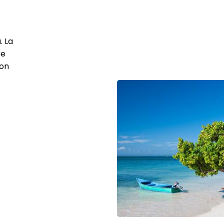
. La
re
ton