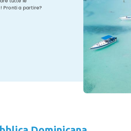
are tutte le
! Pronti a partire?
bblica Dominicana