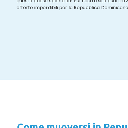
questo paese splendido! Sul nostro sito puoi trov
offerte imperdibili per la Repubblica Dominicana
Come muoversi in Repu