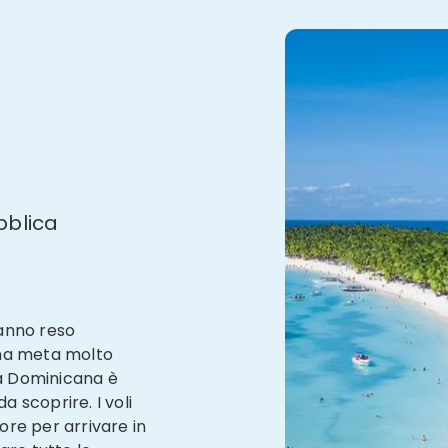
bblica
hanno reso
una meta molto
ca Dominicana è
a scoprire. I voli
re per arrivare in