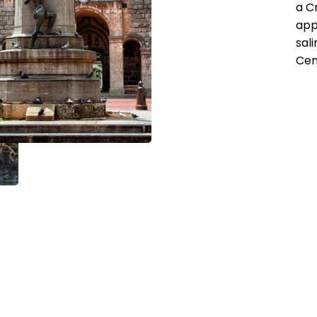
a C
app
sali
Cen