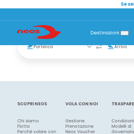
Se se
Prenota
Destinazioni
SCOPRI NEOS
VOLA CON NOI
TRASPAR
Chi siamo
Gestione
Condizioni
Flotta
Prenotazione
Modelli di
Perché volare con
Neos Voucher
Governan