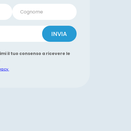
Cognome
INVIA
imi il tuo consenso a ricevere le
.
ivacy.