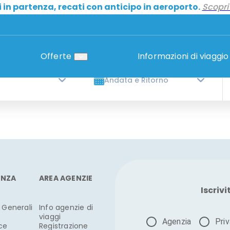
i in partenza, recati con anticipo in aeroporto.
Scopri 
Check-in
Orario voli
Offerte
Informazioni di viaggio
Andata e Ritorno
ENZA
AREA AGENZIE
Iscrivi
 Generali
Info agenzie di
viaggi
Agenzia
Pri
ce
Registrazione