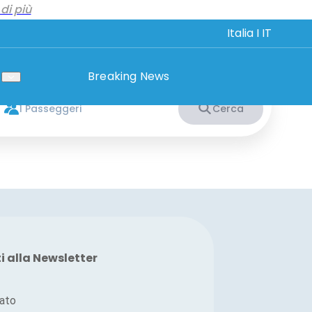
di più
Italia I IT
La mia prenotazione
Breaking News
1 Passeggeri
Cerca
ti alla Newsletter
vato