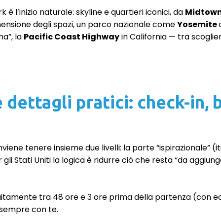
 l’inizio naturale: skyline e quartieri iconici, da
Midtow
dimensione degli spazi, un parco nazionale come
Yosemite
ma”, la
Pacific Coast Highway
in California — tra scoglie
 e dettagli pratici: check-in
nviene tenere insieme due livelli: la parte “ispirazionale” (
li Stati Uniti la logica è ridurre ciò che resta “da aggiung
itamente tra 48 ore e 3 ore prima della partenza (con ecce
a sempre con te.