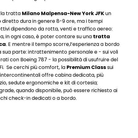
 la tratta
Milano Malpensa-New York JFK
un
o diretto dura in genere 8-9 ore, ma i tempi
ttivi dipendono da rotta, venti e traffico aereo:
dea, in ogni caso, è poter contare su una
tratta
ca
. E mentre il tempo scorre,l’esperienza a bordo
la sua parte: intrattenimento personale e - sui voli
ati con Boeing 787 - la possibilità di usufruire del
Fi. Se cerchi più comfort, la
Premium Class
sui
 intercontinentali offre cabina dedicata, più
zio, sedute ergonomiche e kit di cortesia;
pgrade, quando disponibile, può essere richiesto ai
chi check-in dedicati o a bordo.