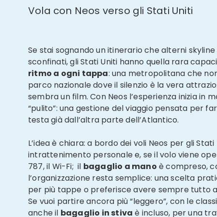
Vola con Neos verso gli Stati Uniti
Se stai sognando un itinerario che alterni skyline
sconfinati, gli Stati Uniti hanno quella rara capac
ritmo a ogni tappa
: una metropolitana che no
parco nazionale dove il silenzio è la vera attraz
sembra un film. Con Neos l’esperienza inizia in 
“pulito”: una gestione del viaggio pensata per far
testa già dall’altra parte dell’Atlantico.
L’idea è chiara: a bordo dei voli Neos per gli Stati 
intrattenimento personale e, se il volo viene op
787, il Wi-Fi; il
bagaglio a mano
è compreso, c
l’organizzazione resta semplice: una scelta prati
per più tappe o preferisce avere sempre tutto a
Se vuoi partire ancora più “leggero”, con le class
anche il
bagaglio in stiva
è incluso, per una tr