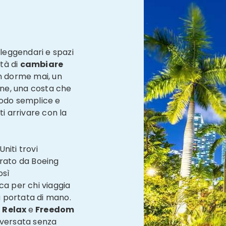
 leggendari e spazi
ità di
cambiare
n dorme mai, un
ione, una costa che
modo semplice e
ti arrivare con la
Uniti trovi
erato da Boeing
osì
ca per chi viaggia
 portata di mano.
i
Relax
e
Freedom
aversata senza