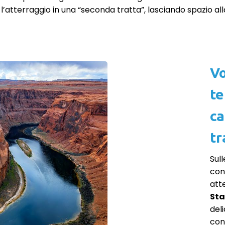
’atterraggio in una “seconda tratta”, lasciando spazio all
Vo
te
ca
tr
Sull
con
att
Sta
deli
con