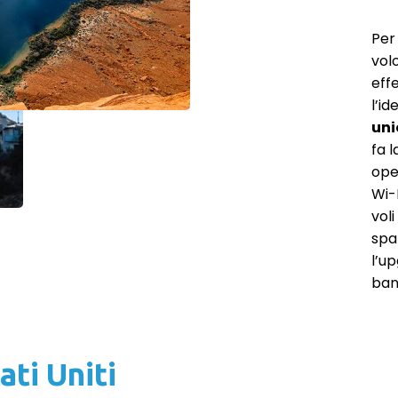
Per
vol
effe
l’i
uni
fa 
oper
Wi-
voli
spa
l’u
ban
ati Uniti