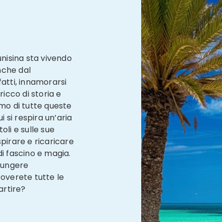
unisina sta vivendo
nche dal
nfatti, innamorarsi
ricco di storia e
imo di tutte queste
i si respira un’aria
toli e sulle sue
spirare e ricaricare
di fascino e magia.
giungere
roverete tutte le
artire?