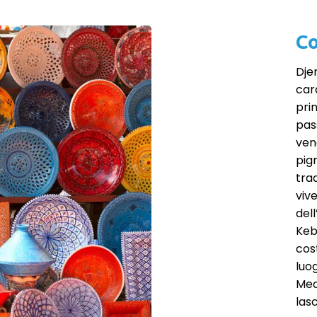
Co
Dje
car
pri
pass
ven
pigm
trad
vive
del
Keb
cost
luo
Mede
las