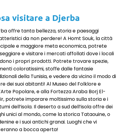
sa visitare a Djerba
rba offre tanta bellezza, storia e paesaggi
atteristici da non perdere! A Homt Souk, la città
ncipale e maggiore meta economica, potrete
eggiare e visitare i mercati affollati dove i locali
dono i propri prodotti. Potrete trovare spezie,
enti coloratissimi, stoffe dalle fantasie
izionali della Tunisia, e vedere da vicino il modo di
re dei suoi abitanti! Al Museo del Folklore e
l’Arte Popolare, e alla Fortezza Araba Borj El-
ir, potrete imparare moltissimo sulla storia e i
umi dell’isola. Il deserto a sud dell’isola offre dei
ghi unici al mondo, come la storica Tataouine, o
nine e i suoi antichi granai. Luoghi che vi
ceranno a bocca aperta!