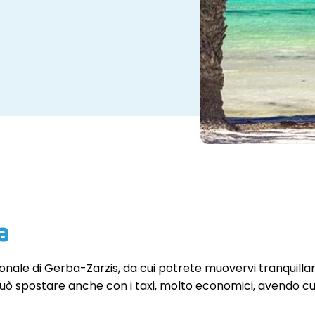
a
ionale di Gerba-Zarzis, da cui potrete muovervi tranquilla
i si può spostare anche con i taxi, molto economici, avendo 