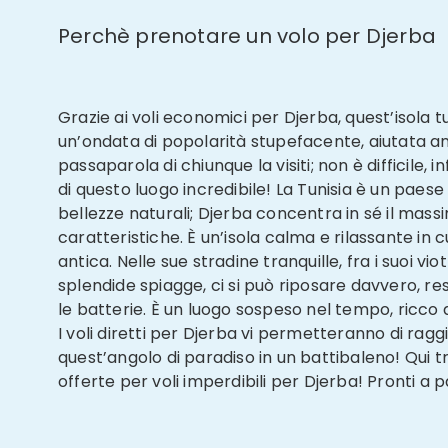
Perchè prenotare un volo per Djerba
Grazie ai voli economici per Djerba, quest’isola t
un’ondata di popolarità stupefacente, aiutata a
passaparola di chiunque la visiti; non è difficile, i
di questo luogo incredibile! La Tunisia è un paese 
bellezze naturali; Djerba concentra in sé il mass
caratteristiche. È un’isola calma e rilassante in cu
antica. Nelle sue stradine tranquille, fra i suoi viot
splendide spiagge, ci si può riposare davvero, re
le batterie. È un luogo sospeso nel tempo, ricco 
I voli diretti per Djerba vi permetteranno di rag
quest’angolo di paradiso in un battibaleno! Qui t
offerte per voli imperdibili per Djerba! Pronti a p