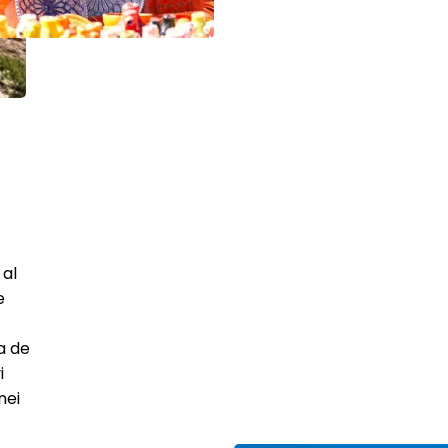
 al
e
a de
i
nei