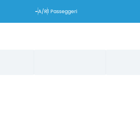
-
A/R
1
Passeggeri