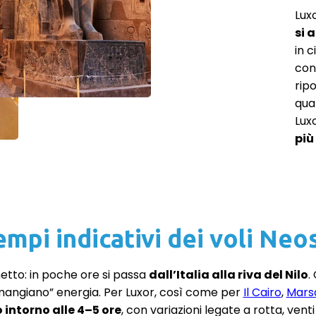
Luxo
si 
in 
con 
rip
qua
Luxo
più
empi indicativi dei voli Neo
etto: in poche ore si passa
dall’Italia alla riva del Nilo
.
“mangiano” energia. Per Luxor, così come per
Il Cairo
,
Mars
 intorno alle 4–5 ore
, con variazioni legate a rotta, vent