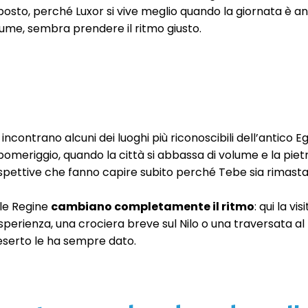
l posto, perché Luxor si vive meglio quando la giornata è 
iume, sembra prendere il ritmo giusto.
ncontrano alcuni dei luoghi più riconoscibili dell’antico Egi
omeriggio, quando la città si abbassa di volume e la pietr
ospettive che fanno capire subito perché Tebe sia rimasta 
lle Regine
cambiano completamente il ritmo
: qui la vi
perienza, una crociera breve sul Nilo o una traversata al 
deserto le ha sempre dato.