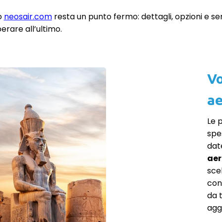
to
neosair.com
resta un punto fermo: dettagli, opzioni e ser
rare all’ultimo.
Vo
ae
Le 
spe
dat
aer
scel
cont
da 
aggi